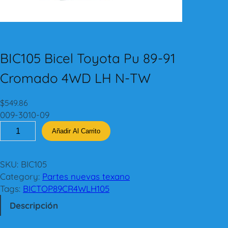
BIC105 Bicel Toyota Pu 89-91
Cromado 4WD LH N-TW
$
549.86
009-3010-09
B
Añadir Al Carrito
I
C
1
SKU:
BIC105
0
Category:
Partes nuevas texano
5
Tags:
BICTOP89CR4WLH105
B
Descripción
i
c