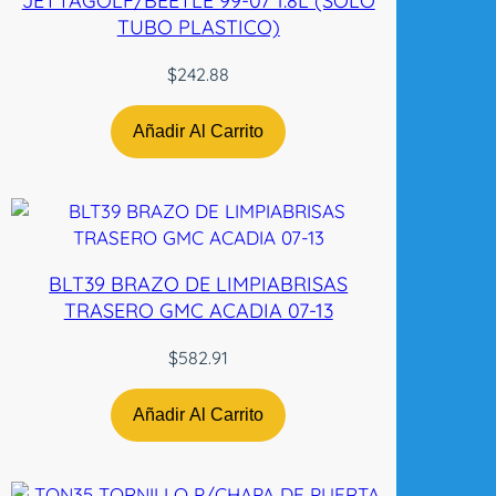
JETTAGOLF/BEETLE 99-07 1.8L (SOLO
a
TUBO PLASTICO)
d
$
242.88
Añadir Al Carrito
BLT39 BRAZO DE LIMPIABRISAS
TRASERO GMC ACADIA 07-13
$
582.91
Añadir Al Carrito