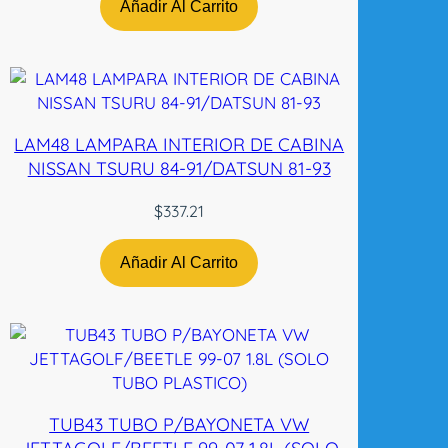
m
Añadir Al Carrito
a
d
o
4
W
LAM48 LAMPARA INTERIOR DE CABINA
D
NISSAN TSURU 84-91/DATSUN 81-93
L
H
$
337.21
N
-
Añadir Al Carrito
T
W
c
a
n
t
i
TUB43 TUBO P/BAYONETA VW
d