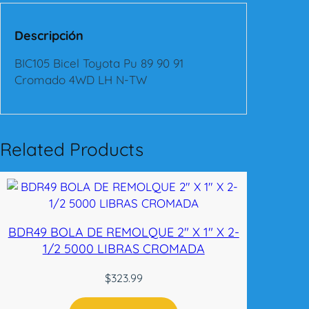
e
l
Descripción
T
o
BIC105 Bicel Toyota Pu 89 90 91
y
Cromado 4WD LH N-TW
o
t
a
P
Related Products
u
8
9
-
9
BDR49 BOLA DE REMOLQUE 2″ X 1″ X 2-
1
1/2 5000 LIBRAS CROMADA
C
r
$
323.99
o