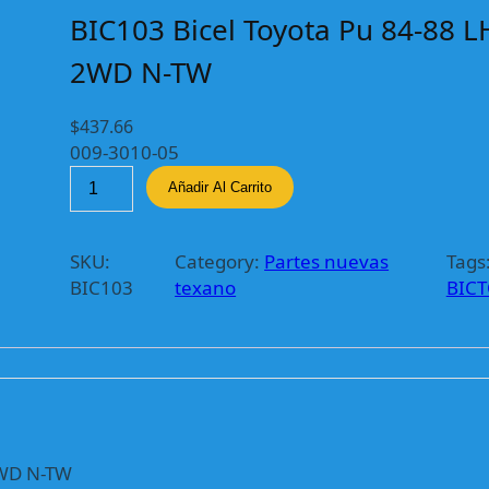
BIC103 Bicel Toyota Pu 84-88 
2WD N-TW
$
437.66
009-3010-05
B
Añadir Al Carrito
I
C
1
SKU:
Category:
Partes nuevas
Tags
0
BIC103
texano
BIC
3
B
i
c
e
l
T
2WD N-TW