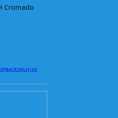
LH Cromado
:
TOP84CR2WLH103