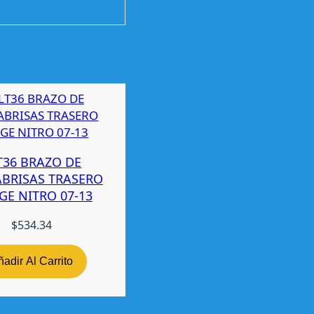
T36 BRAZO DE
ABRISAS TRASERO
E NITRO 07-13
$
534.34
adir Al Carrito