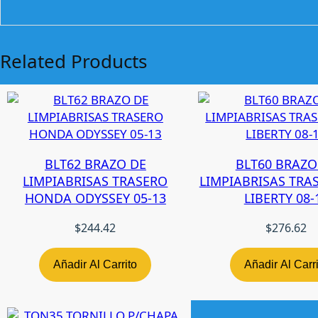
Related Products
BLT62 BRAZO DE
BLT60 BRAZO
LIMPIABRISAS TRASERO
LIMPIABRISAS TRAS
HONDA ODYSSEY 05-13
LIBERTY 08-
$
244.42
$
276.62
Añadir Al Carrito
Añadir Al Carr