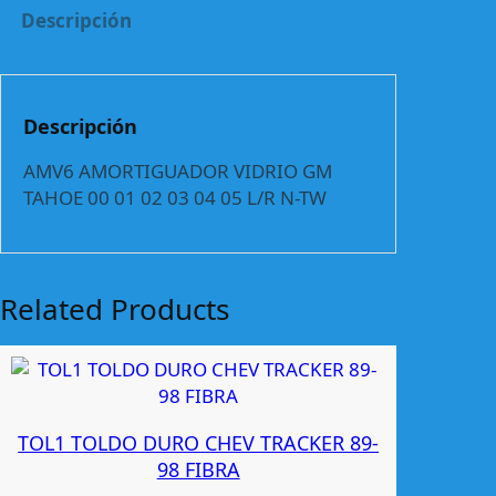
O
Descripción
R
T
I
G
Descripción
U
A
AMV6 AMORTIGUADOR VIDRIO GM
D
TAHOE 00 01 02 03 04 05 L/R N-TW
O
R
V
I
Related Products
D
R
I
O
G
TOL1 TOLDO DURO CHEV TRACKER 89-
M
98 FIBRA
T