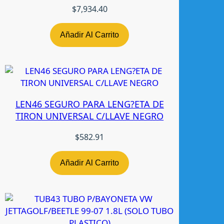
A
$
7,934.40
H
O
Añadir Al Carrito
E
0
0
-
0
LEN46 SEGURO PARA LENG?ETA DE
5
TIRON UNIVERSAL C/LLAVE NEGRO
L
/
$
582.91
R
N
-
Añadir Al Carrito
T
W
c
a
n