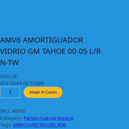
AMV6 AMORTIGUADOR
VIDRIO GM TAHOE 00-05 L/R
N-TW
$
597.28
004-0644-00 33388
A
Añadir Al Carrito
M
V
6
SKU:
AMV6
A
Category:
Partes nuevas texano
M
Tags:
AMVCHV00TAHOELR06