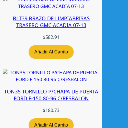
W
c
BLT39 BRAZO DE LIMPIABRISAS
a
TRASERO GMC ACADIA 07-13
n
t
$
582.91
i
d
Añadir Al Carrito
a
d
TON35 TORNILLO P/CHAPA DE PUERTA
FORD F-150 80-96 C/RESBALON
$
180.73
Añadir Al Carrito