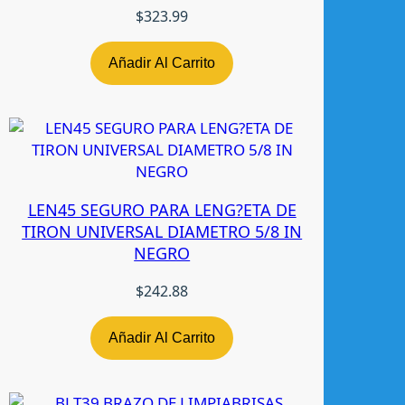
C
$
323.99
H
E
Añadir Al Carrito
R
O
K
E
E
9
LEN45 SEGURO PARA LENG?ETA DE
9
TIRON UNIVERSAL DIAMETRO 5/8 IN
-
NEGRO
0
4
$
242.88
L
/
R
Añadir Al Carrito
N
-
T