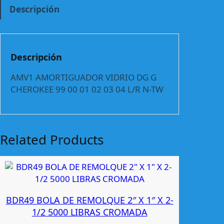
O
Descripción
R
T
I
G
Descripción
U
A
AMV1 AMORTIGUADOR VIDRIO DG G
D
CHEROKEE 99 00 01 02 03 04 L/R N-TW
O
R
V
I
Related Products
D
R
I
O
D
BDR49 BOLA DE REMOLQUE 2″ X 1″ X 2-
G
1/2 5000 LIBRAS CROMADA
G