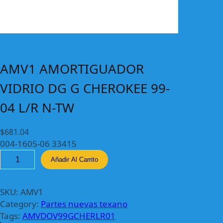
AMV1 AMORTIGUADOR
VIDRIO DG G CHEROKEE 99-
04 L/R N-TW
$
681.04
004-1605-06 33415
A
Añadir Al Carrito
M
V
1
SKU:
AMV1
A
Category:
Partes nuevas texano
M
Tags:
AMVDOV99GCHERLR01