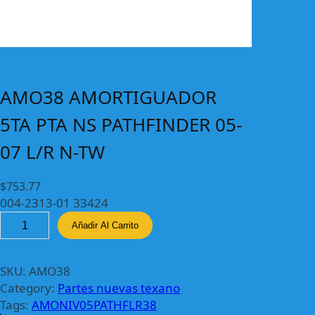
AMO38 AMORTIGUADOR
5TA PTA NS PATHFINDER 05-
07 L/R N-TW
$
753.77
004-2313-01 33424
A
Añadir Al Carrito
M
O
3
SKU:
AMO38
8
Category:
Partes nuevas texano
A
Tags:
AMONIV05PATHFLR38