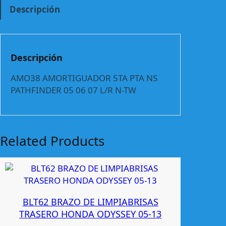
M
Descripción
O
R
T
I
Descripción
G
U
AMO38 AMORTIGUADOR 5TA PTA NS
A
PATHFINDER 05 06 07 L/R N-TW
D
O
R
5
Related Products
T
A
P
T
A
BLT62 BRAZO DE LIMPIABRISAS
N
TRASERO HONDA ODYSSEY 05-13
S