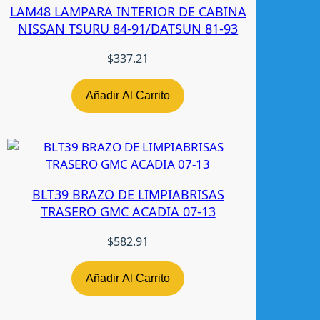
LAM48 LAMPARA INTERIOR DE CABINA
-
NISSAN TSURU 84-91/DATSUN 81-93
T
W
$
337.21
c
a
Añadir Al Carrito
n
t
i
d
a
d
BLT39 BRAZO DE LIMPIABRISAS
TRASERO GMC ACADIA 07-13
$
582.91
Añadir Al Carrito