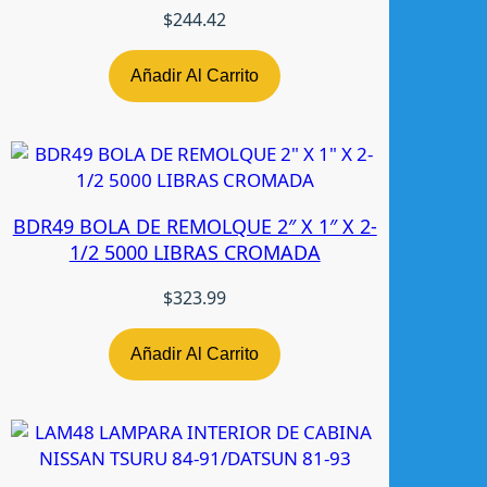
P
$
244.42
A
T
Añadir Al Carrito
H
F
I
N
D
BDR49 BOLA DE REMOLQUE 2″ X 1″ X 2-
E
1/2 5000 LIBRAS CROMADA
R
0
$
323.99
5
-
0
Añadir Al Carrito
7
L
/
R
N