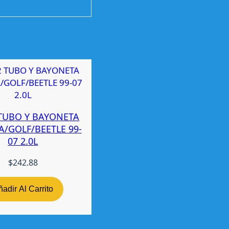
TUBO Y BAYONETA
A/GOLF/BEETLE 99-
07 2.0L
$
242.88
adir Al Carrito