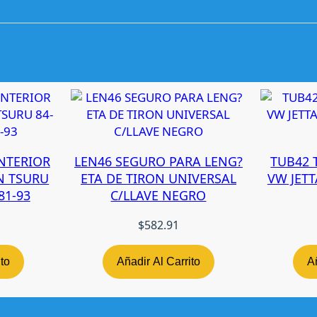
A
D
O
R
5
T
A
P
T
A
NTERIOR
LEN46 SEGURO PARA LENG?
TUB42 
F
N TSURU
ETA DE TIRON UNIVERSAL
VW JETT
D
81-93
C/LLAVE NEGRO
E
C
$
582.91
O
S
ito
Añadir Al Carrito
Añ
P
O
R