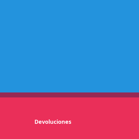
T
0
4
-
0
8
L
/
R
N
-
T
W
c
a
n
Devoluciones
t
i
d