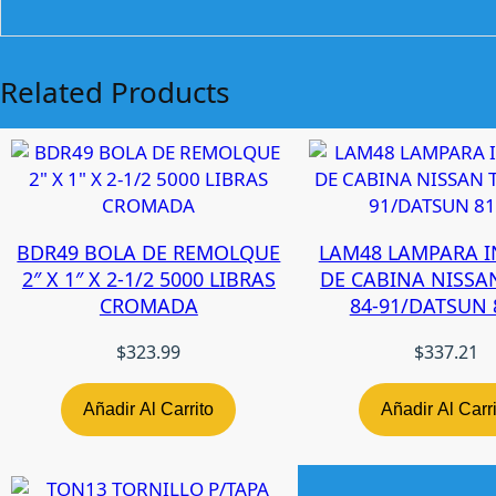
Related Products
BDR49 BOLA DE REMOLQUE
LAM48 LAMPARA I
2″ X 1″ X 2-1/2 5000 LIBRAS
DE CABINA NISSA
CROMADA
84-91/DATSUN 
$
323.99
$
337.21
Añadir Al Carrito
Añadir Al Carr