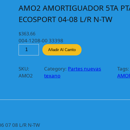
AMO2 AMORTIGUADOR 5TA PT
ECOSPORT 04-08 L/R N-TW
$
363.66
004-1208-00 33398
A
Añadir Al Carrito
M
O
2
SKU:
Category:
Partes nuevas
Tags:
A
AMO2
texano
AMOF
M
O
R
T
I
G
U
 07 08 L/R N-TW