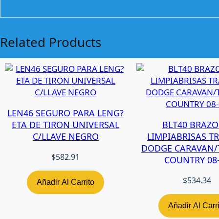
Related Products
LEN46 SEGURO PARA LENG?
ETA DE TIRON UNIVERSAL
BLT40 BRAZO
C/LLAVE NEGRO
LIMPIABRISAS T
DODGE CARAVAN
$
582.91
COUNTRY 08
$
534.34
Añadir Al Carrito
Añadir Al Carr