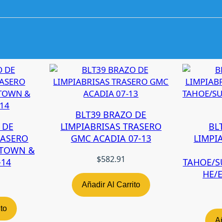
U
A
D
O
R
5
T
A
P
T
BLT39 BRAZO DE
A
 DE
LIMPIABRISAS TRASERO
BL
D
RASERO
GMC ACADIA 07-13
LIMPI
G
/TOWN &
C
$
582.91
-14
TAHOE/S
A
HE/
R
Añadir Al Carrito
A
V
ito
A
Añ