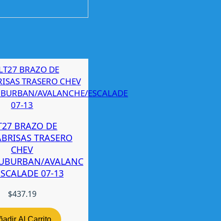
T27 BRAZO DE
ABRISAS TRASERO
CHEV
UBURBAN/AVALANC
ESCALADE 07-13
$
437.19
adir Al Carrito