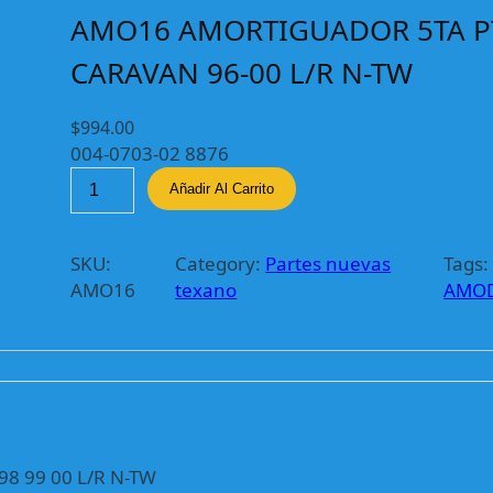
AMO16 AMORTIGUADOR 5TA P
CARAVAN 96-00 L/R N-TW
$
994.00
004-0703-02 8876
A
Añadir Al Carrito
M
O
1
SKU:
Category:
Partes nuevas
Tags:
6
AMO16
texano
AMOD
A
M
O
R
T
I
G
8 99 00 L/R N-TW