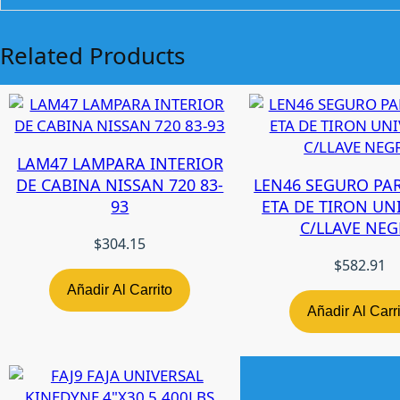
Related Products
LAM47 LAMPARA INTERIOR
DE CABINA NISSAN 720 83-
LEN46 SEGURO PA
93
ETA DE TIRON UN
C/LLAVE NE
$
304.15
$
582.91
Añadir Al Carrito
Añadir Al Carr