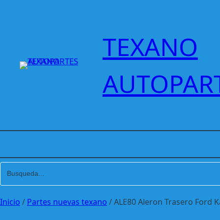
Saltar
al
contenido
TEXANO
AUTOPAR
Inicio
/
Partes nuevas texano
/ ALE80 Aleron Trasero Ford K