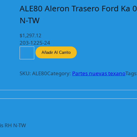
ALE80 Aleron Trasero Ford Ka 0
N-TW
$
1,297.12
203-1225-24
A
Añadir Al Carrito
L
E
8
SKU:
ALE80
Category:
Partes nuevas texano
Tags
0
A
l
e
r
o
n
ris RH N-TW
T