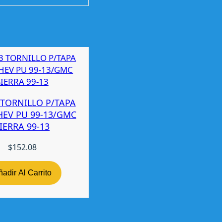
TORNILLO P/TAPA
HEV PU 99-13/GMC
IERRA 99-13
$
152.08
adir Al Carrito