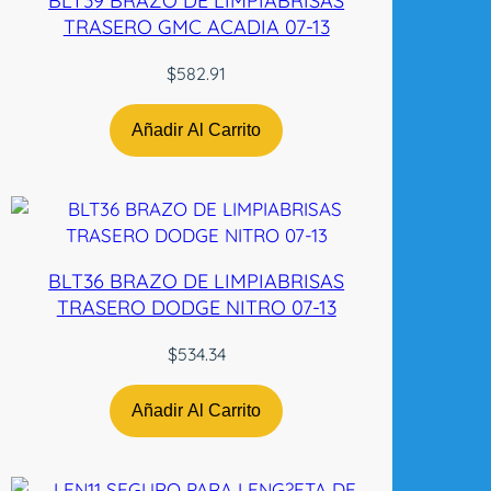
BLT39 BRAZO DE LIMPIABRISAS
a
TRASERO GMC ACADIA 07-13
n
t
$
582.91
i
d
Añadir Al Carrito
a
d
BLT36 BRAZO DE LIMPIABRISAS
TRASERO DODGE NITRO 07-13
$
534.34
Añadir Al Carrito