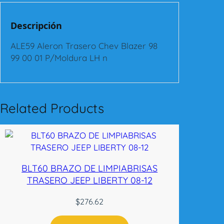
o
n
Descripción
T
r
ALE59 Aleron Trasero Chev Blazer 98
a
99 00 01 P/Moldura LH n
s
e
r
o
Related Products
C
h
e
v
B
BLT60 BRAZO DE LIMPIABRISAS
l
TRASERO JEEP LIBERTY 08-12
a
z
$
276.62
e