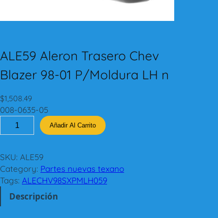
ALE59 Aleron Trasero Chev
Blazer 98-01 P/Moldura LH n
$
1,508.49
008-0635-05
A
Añadir Al Carrito
L
E
5
SKU:
ALE59
9
Category:
Partes nuevas texano
A
Tags:
ALECHV98SXPMLH059
l
Descripción
e
r