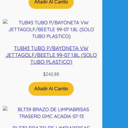
r
Añadir Al Carrito
9
8
-
0
1
P
TUB43 TUBO P/BAYONETA VW
/
JETTAGOLF/BEETLE 99-07 1.8L (SOLO
M
TUBO PLASTICO)
o
l
$
242.88
d
u
Añadir Al Carrito
r
a
L
H
n
c