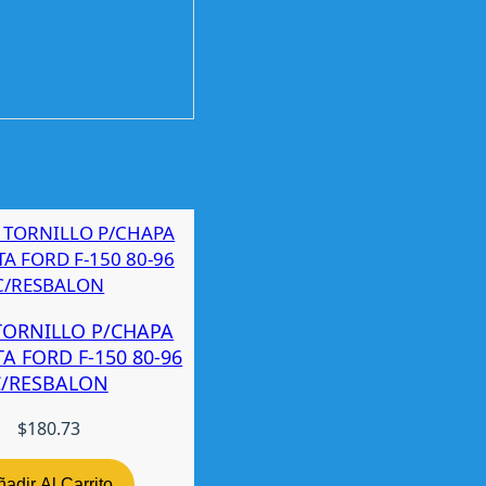
TORNILLO P/CHAPA
A FORD F-150 80-96
C/RESBALON
$
180.73
adir Al Carrito