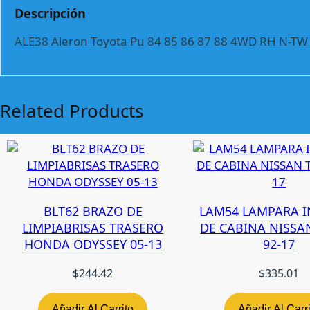
Descripción
ALE38 Aleron Toyota Pu 84 85 86 87 88 4WD RH N-TW
Related Products
BLT62 BRAZO DE
LAM54 LAMPARA I
LIMPIABRISAS TRASERO
DE CABINA NISSA
HONDA ODYSSEY 05-13
92-17
$
244.42
$
335.01
Añadir Al Carrito
Añadir Al Carr