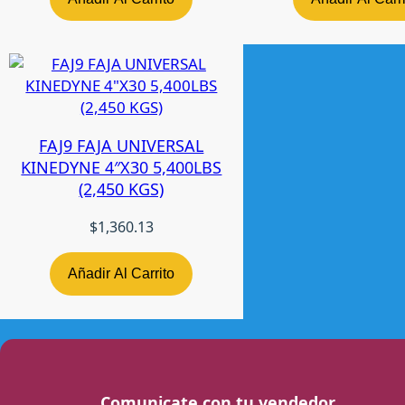
FAJ9 FAJA UNIVERSAL
KINEDYNE 4″X30 5,400LBS
(2,450 KGS)
$
1,360.13
Añadir Al Carrito
Comunicate con tu vendedor