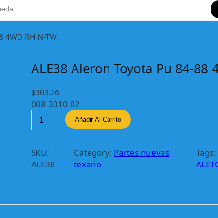
-88 4WD RH N-TW
ALE38 Aleron Toyota Pu 84-88
$
303.26
008-3010-02
A
Añadir Al Carrito
L
E
3
SKU:
Category:
Partes nuevas
Tags:
8
ALE38
texano
ALET
A
l
e
r