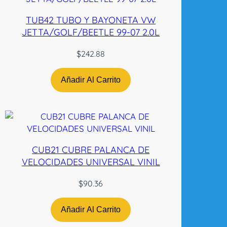
a
TUB42 TUBO Y BAYONETA VW
l
JETTA/GOLF/BEETLE 99-07 2.0L
L
H
$
242.88
n
-
Añadir Al Carrito
t
w
c
a
n
t
CUB21 CUBRE PALANCA DE
i
VELOCIDADES UNIVERSAL VINIL
d
a
$
90.36
d
Añadir Al Carrito