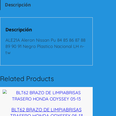
A
Descripción
l
e
r
o
Descripción
n
N
ALE21A Aleron Nissan Pu 84 85 86 87 88
i
89 90 91 Negro Plastico Nacional LH n-
s
tw
s
a
n
P
Related Products
u
8
4
-
9
BLT62 BRAZO DE LIMPIABRISAS
1
TRASERO HONDA ODYSSEY 05-13