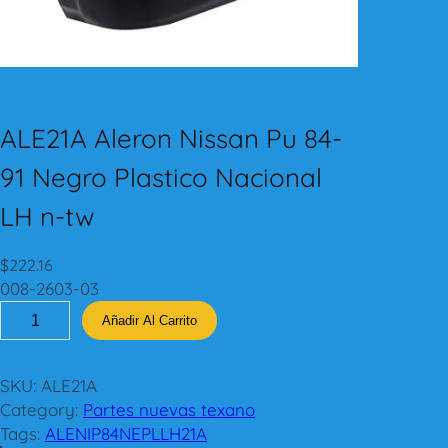
ALE21A Aleron Nissan Pu 84-
91 Negro Plastico Nacional
LH n-tw
$
222.16
008-2603-03
A
Añadir Al Carrito
L
E
2
SKU:
ALE21A
1
Category:
Partes nuevas texano
A
Tags:
ALENIP84NEPLLH21A