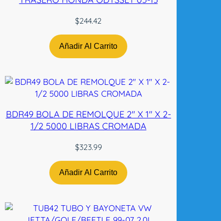
N
e
$
244.42
g
r
Añadir Al Carrito
o
P
l
a
s
BDR49 BOLA DE REMOLQUE 2″ X 1″ X 2-
t
1/2 5000 LIBRAS CROMADA
i
c
$
323.99
o
N
Añadir Al Carrito
a
c
i
o
n