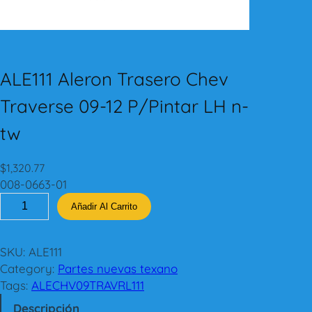
ALE111 Aleron Trasero Chev
Traverse 09-12 P/Pintar LH n-
tw
$
1,320.77
008-0663-01
A
Añadir Al Carrito
L
E
1
SKU:
ALE111
1
Category:
Partes nuevas texano
1
Tags:
ALECHV09TRAVRL111
A
Descripción