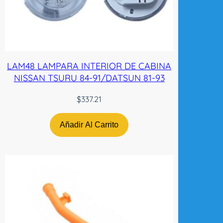
v
e
r
s
e
LAM48 LAMPARA INTERIOR DE CABINA
0
NISSAN TSURU 84-91/DATSUN 81-93
9
-
$
337.21
1
2
Añadir Al Carrito
P
/
P
i
n
t
a
r
L