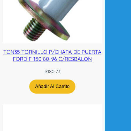
TON35 TORNILLO P/CHAPA DE PUERTA
FORD F-150 80-96 C/RESBALON
$
180.73
Añadir Al Carrito