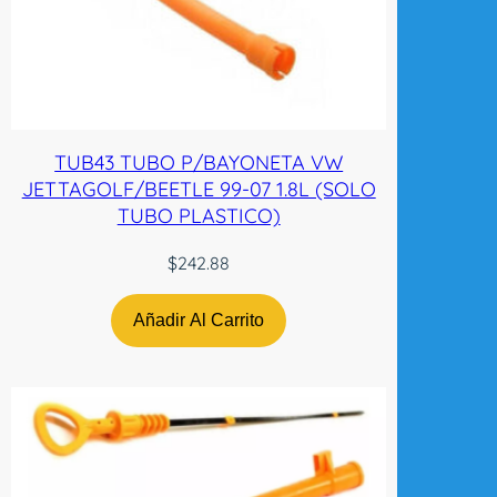
H
n
-
t
w
c
TUB43 TUBO P/BAYONETA VW
a
JETTAGOLF/BEETLE 99-07 1.8L (SOLO
n
TUBO PLASTICO)
t
$
242.88
i
d
a
Añadir Al Carrito
d