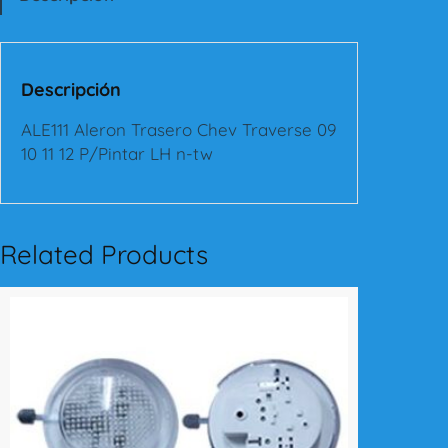
l
e
r
o
Descripción
n
T
ALE111 Aleron Trasero Chev Traverse 09
r
10 11 12 P/Pintar LH n-tw
a
s
e
r
Related Products
o
C
h
e
v
T
r
a