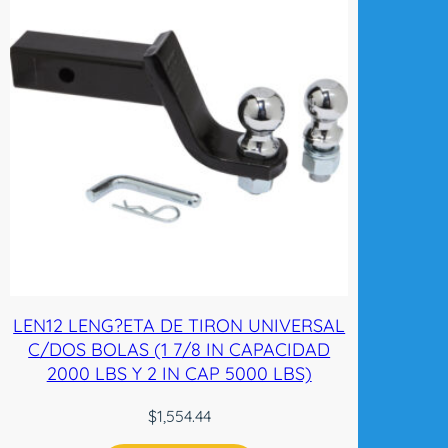
LEN12 LENG?ETA DE TIRON UNIVERSAL
C/DOS BOLAS (1 7/8 IN CAPACIDAD
2000 LBS Y 2 IN CAP 5000 LBS)
$
1,554.44