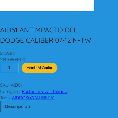
AID61 ANTIMPACTO DEL
DODGE CALIBER 07-12 N-TW
$
659.82
214-0904-00
A
Añadir Al Carrito
I
D
6
SKU:
AID61
1
Category:
Partes nuevas texano
A
Tags:
AIDDOS07CALIBER61
N
Descripción
T
I