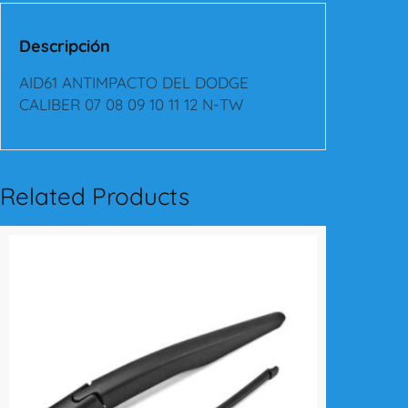
M
P
Descripción
A
C
AID61 ANTIMPACTO DEL DODGE
T
CALIBER 07 08 09 10 11 12 N-TW
O
D
E
L
Related Products
D
O
D
G
E
C
A
L
I