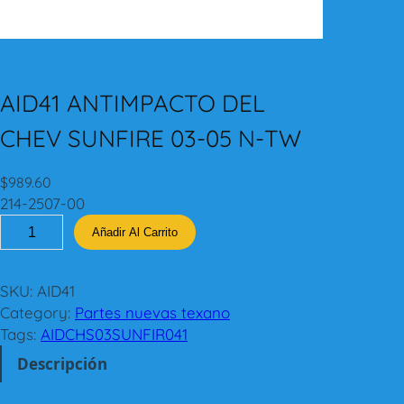
AID41 ANTIMPACTO DEL
CHEV SUNFIRE 03-05 N-TW
$
989.60
214-2507-00
A
Añadir Al Carrito
I
D
4
SKU:
AID41
1
Category:
Partes nuevas texano
A
Tags:
AIDCHS03SUNFIR041
N
Descripción
T
I