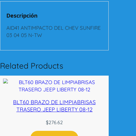
M
P
Descripción
A
C
AID41 ANTIMPACTO DEL CHEV SUNFIRE
T
03 04 05 N-TW
O
D
E
L
Related Products
C
H
E
V
S
BLT60 BRAZO DE LIMPIABRISAS
U
TRASERO JEEP LIBERTY 08-12
N
F
$
276.62
I