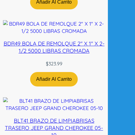
R
Añadir Al Carrito
E
0
3
-
0
BDR49 BOLA DE REMOLQUE 2″ X 1″ X 2-
5
1/2 5000 LIBRAS CROMADA
N
-
$
323.99
T
W
Añadir Al Carrito
c
a
n
t
i
d
BLT41 BRAZO DE LIMPIABRISAS
a
TRASERO JEEP GRAND CHEROKEE 05-
d