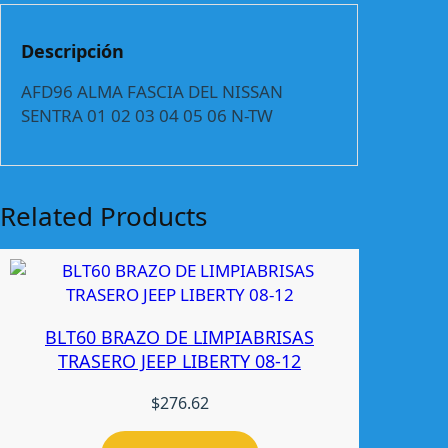
F
A
Descripción
S
C
AFD96 ALMA FASCIA DEL NISSAN
I
SENTRA 01 02 03 04 05 06 N-TW
A
D
E
L
Related Products
N
I
S
S
A
BLT60 BRAZO DE LIMPIABRISAS
N
TRASERO JEEP LIBERTY 08-12
S
E
$
276.62
N