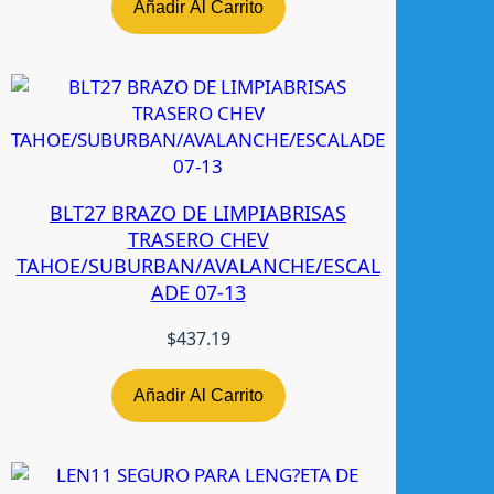
T
Añadir Al Carrito
R
A
0
1
-
0
6
BLT27 BRAZO DE LIMPIABRISAS
N
TRASERO CHEV
-
TAHOE/SUBURBAN/AVALANCHE/ESCAL
T
ADE 07-13
W
c
$
437.19
a
n
t
Añadir Al Carrito
i
d
a