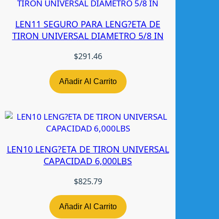
d
LEN11 SEGURO PARA LENG?ETA DE
TIRON UNIVERSAL DIAMETRO 5/8 IN
$
291.46
Añadir Al Carrito
LEN10 LENG?ETA DE TIRON UNIVERSAL
CAPACIDAD 6,000LBS
$
825.79
Añadir Al Carrito