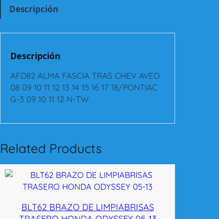
L
Descripción
M
A
F
A
Descripción
S
C
AFD82 ALMA FASCIA TRAS CHEV AVEO
I
08 09 10 11 12 13 14 15 16 17 18/PONTIAC
A
G-3 09 10 11 12 N-TW
T
R
A
S
Related Products
C
H
E
V
A
BLT62 BRAZO DE LIMPIABRISAS
V
TRASERO HONDA ODYSSEY 05-13