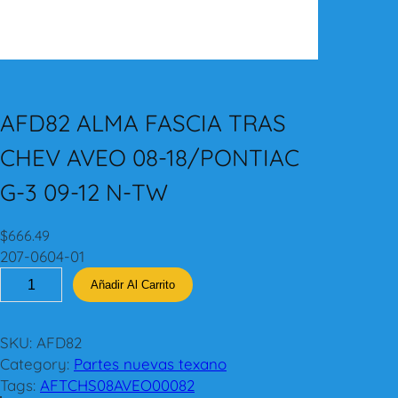
AFD82 ALMA FASCIA TRAS
CHEV AVEO 08-18/PONTIAC
G-3 09-12 N-TW
$
666.49
207-0604-01
A
Añadir Al Carrito
F
D
8
SKU:
AFD82
2
Category:
Partes nuevas texano
A
Tags:
AFTCHS08AVEO00082