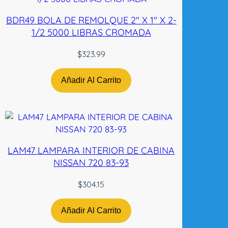
9
BDR49 BOLA DE REMOLQUE 2″ X 1″ X 2-
-
1/2 5000 LIBRAS CROMADA
1
2
$
323.99
N
-
Añadir Al Carrito
T
W
c
a
n
t
LAM47 LAMPARA INTERIOR DE CABINA
i
NISSAN 720 83-93
d
a
$
304.15
d
Añadir Al Carrito