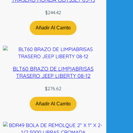
E
O
$
244.42
0
8
Añadir Al Carrito
-
1
8
/
P
BLT60 BRAZO DE LIMPIABRISAS
O
TRASERO JEEP LIBERTY 08-12
N
T
$
276.62
I
A
Añadir Al Carrito
C
G
-
3
0