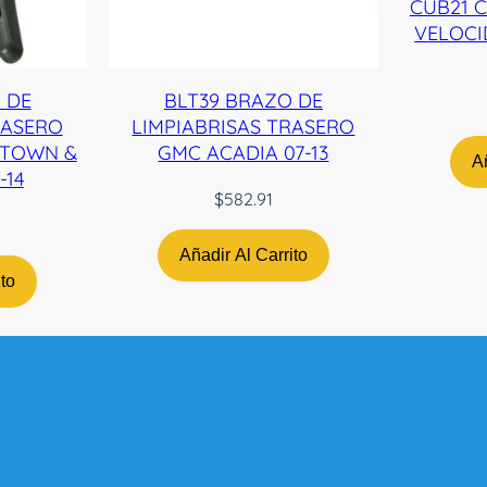
CUB21 
E
VELOCI
R
0
2
 DE
BLT39 BRAZO DE
-
RASERO
LIMPIABRISAS TRASERO
0
/TOWN &
GMC ACADIA 07-13
Añ
9
-14
N
$
582.91
-
T
Añadir Al Carrito
W
ito
c
a
n
t
i
d
a
d