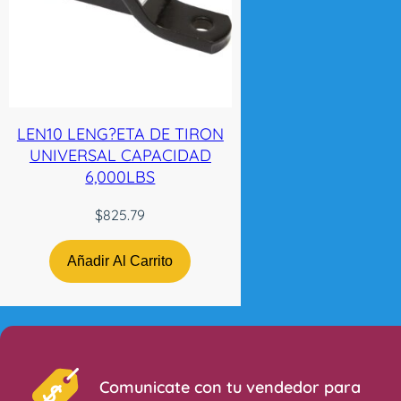
LEN10 LENG?ETA DE TIRON
UNIVERSAL CAPACIDAD
6,000LBS
$
825.79
Añadir Al Carrito
Comunicate con tu vendedor para