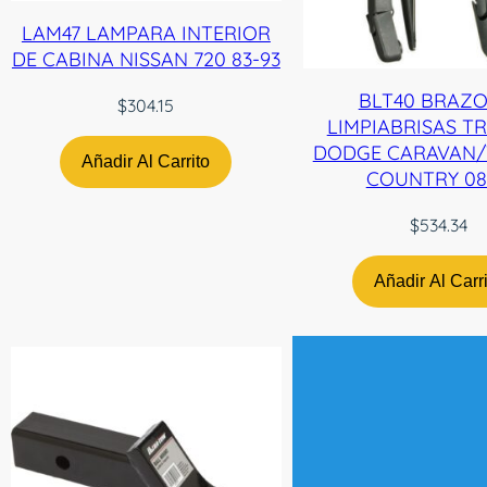
LAM47 LAMPARA INTERIOR
DE CABINA NISSAN 720 83-93
BLT40 BRAZO
$
304.15
LIMPIABRISAS T
DODGE CARAVAN
Añadir Al Carrito
COUNTRY 08
$
534.34
Añadir Al Carr