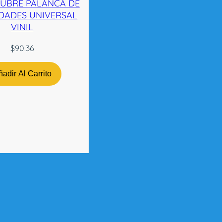
CUBRE PALANCA DE
DADES UNIVERSAL
VINIL
$
90.36
adir Al Carrito