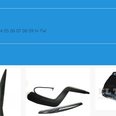
C
I
A
D
E
4 05 06 07 08 09 N-TW
L
C
H
E
V
T
R
A
I
L
B
L
A
Z