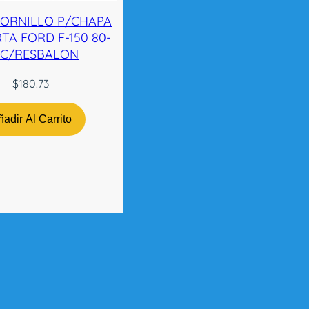
TORNILLO P/CHAPA
TA FORD F-150 80-
 C/RESBALON
$
180.73
adir Al Carrito