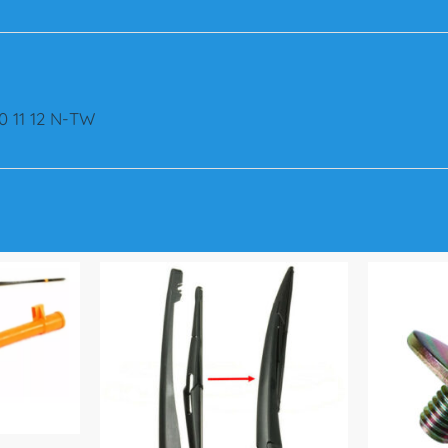
S
C
I
A
D
 11 12 N-TW
E
L
D
O
D
G
E
C
A
L
I
B
E
R