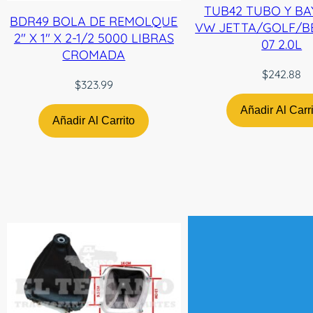
TUB42 TUBO Y B
BDR49 BOLA DE REMOLQUE
VW JETTA/GOLF/BE
2″ X 1″ X 2-1/2 5000 LIBRAS
07 2.0L
CROMADA
$
242.88
$
323.99
Añadir Al Carr
Añadir Al Carrito