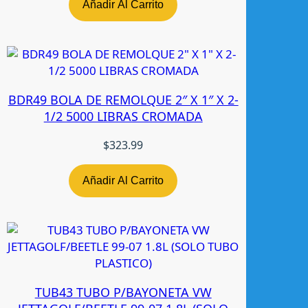
5
Añadir Al Carrito
-
0
9
N
-
BDR49 BOLA DE REMOLQUE 2″ X 1″ X 2-
T
1/2 5000 LIBRAS CROMADA
W
c
$
323.99
a
n
t
Añadir Al Carrito
i
d
a
d
TUB43 TUBO P/BAYONETA VW