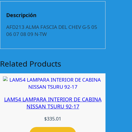
A
F
Descripción
A
S
AFD213 ALMA FASCIA DEL CHEV G-5 05
C
06 07 08 09 N-TW
I
A
D
E
Related Products
L
C
H
E
V
LAM54 LAMPARA INTERIOR DE CABINA
G
NISSAN TSURU 92-17
-
5
$
335.01
0