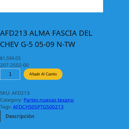
AFD213 ALMA FASCIA DEL
CHEV G-5 05-09 N-TW
$
1,594.03
207-2502-00
A
Añadir Al Carrito
F
D
2
SKU:
AFD213
1
Category:
Partes nuevas texano
3
Tags:
AFDCHS05PTG500213
A
Descripción
L
M