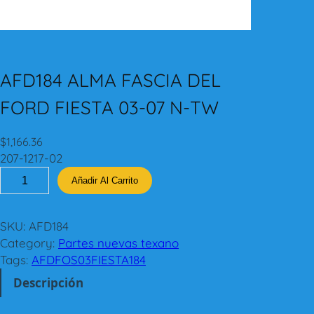
AFD184 ALMA FASCIA DEL
FORD FIESTA 03-07 N-TW
$
1,166.36
207-1217-02
A
Añadir Al Carrito
F
D
1
SKU:
AFD184
8
Category:
Partes nuevas texano
4
Tags:
AFDFOS03FIESTA184
A
Descripción
L
M