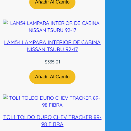
T
Añadir Al Carrito
A
0
3
-
0
LAM54 LAMPARA INTERIOR DE CABINA
7
NISSAN TSURU 92-17
N
-
$
335.01
T
W
Añadir Al Carrito
c
a
n
t
i
d
TOL1 TOLDO DURO CHEV TRACKER 89-
a
98 FIBRA
d