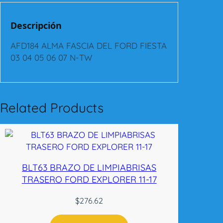
A
F
Descripción
A
S
AFD184 ALMA FASCIA DEL FORD FIESTA
C
03 04 05 06 07 N-TW
I
A
D
E
Related Products
L
F
O
R
D
BLT63 BRAZO DE LIMPIABRISAS
F
TRASERO FORD EXPLORER 11-17
I
E
$
276.62
S