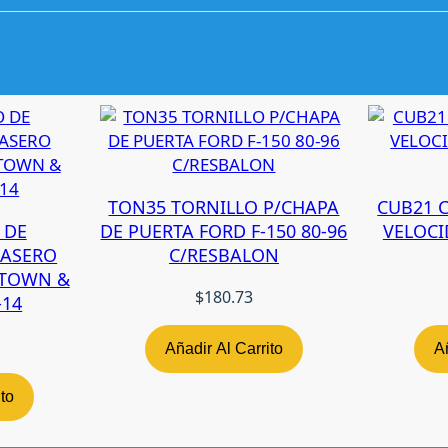
O
P
O
R
T
E
M
A
R
TON35 TORNILLO P/CHAPA
CUB21 
C
 DE
DE PUERTA FORD F-150 80-96
VELOCI
O
RASERO
C/RESBALON
R
/TOWN &
A
$
180.73
-14
D
I
Añadir Al Carrito
Añ
A
D
ito
O
R