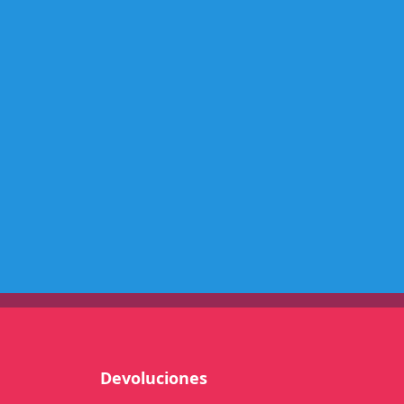
M
G
M
G
5
2
5
-
2
6
P
L
A
S
T
I
C
Devoluciones
O
c