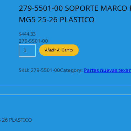
279-5501-00 SOPORTE MARCO
MG5 25-26 PLASTICO
$
444.33
279-5501-00
2
Añadir Al Carrito
7
9
-
SKU:
279-5501-00
Category:
Partes nuevas texa
5
5
0
1
-
0
0
 26 PLASTICO
S