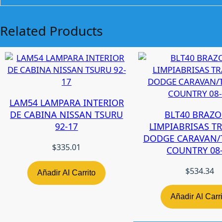
Related Products
LAM54 LAMPARA INTERIOR
DE CABINA NISSAN TSURU
BLT40 BRAZO
92-17
LIMPIABRISAS T
DODGE CARAVAN
$
335.01
COUNTRY 08
$
534.34
Añadir Al Carrito
Añadir Al Carr