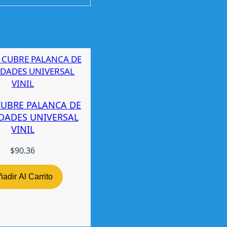
CUBRE PALANCA DE
DADES UNIVERSAL
VINIL
$
90.36
adir Al Carrito