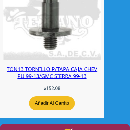
TON13 TORNILLO P/TAPA CAJA CHEV
PU 99-13/GMC SIERRA 99-13
$
152.08
Añadir Al Carrito