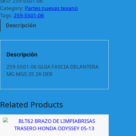
-
SKU:
259-5501-06
5
Category:
Partes nuevas texano
5
Tags:
259-5501-06
0
Descripción
1
-
0
6
Descripción
G
U
259-5501-06 GUIA FASCIA DELANTERA
I
MG MG5 25 26 DER
A
F
A
S
Related Products
C
I
A
D