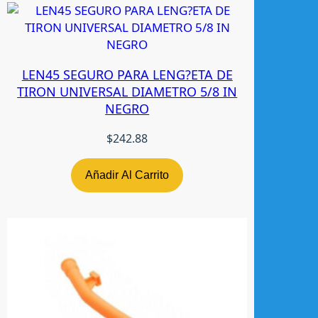
E
R
c
a
LEN45 SEGURO PARA LENG?ETA DE
n
TIRON UNIVERSAL DIAMETRO 5/8 IN
t
NEGRO
i
d
$
242.88
a
d
Añadir Al Carrito