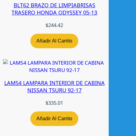
E
BLT62 BRAZO DE LIMPIABRISAS
L
TRASERO HONDA ODYSSEY 05-13
A
N
$
244.42
T
E
Añadir Al Carrito
R
A
M
G
M
LAM54 LAMPARA INTERIOR DE CABINA
G
NISSAN TSURU 92-17
5
2
$
335.01
5
-
2
Añadir Al Carrito
6
D