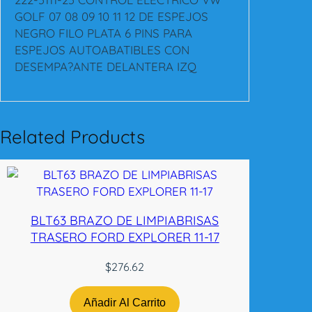
N
GOLF 07 08 09 10 11 12 DE ESPEJOS
T
NEGRO FILO PLATA 6 PINS PARA
R
ESPEJOS AUTOABATIBLES CON
O
DESEMPA?ANTE DELANTERA IZQ
L
E
L
E
Related Products
C
T
R
I
C
BLT63 BRAZO DE LIMPIABRISAS
O
TRASERO FORD EXPLORER 11-17
V
W
$
276.62
G
O
Añadir Al Carrito