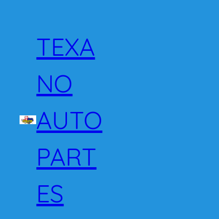
Saltar
al
contenido
TEXA
NO
AUTO
PART
ES