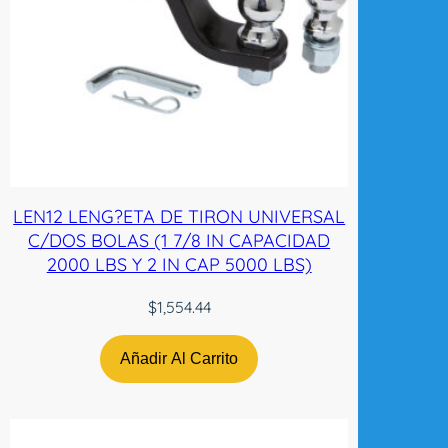
A
E
S
P
E
J
O
S
A
LEN12 LENG?ETA DE TIRON UNIVERSAL
U
C/DOS BOLAS (1 7/8 IN CAPACIDAD
T
2000 LBS Y 2 IN CAP 5000 LBS)
O
$
1,554.44
A
B
A
Añadir Al Carrito
T
I
B