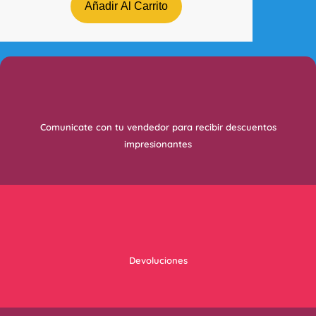
Añadir Al Carrito
E
L
A
N
T
E
R
A
Comunicate con tu vendedor para recibir descuentos
I
impresionantes
Z
Q
c
a
n
t
Devoluciones
i
d
a
d