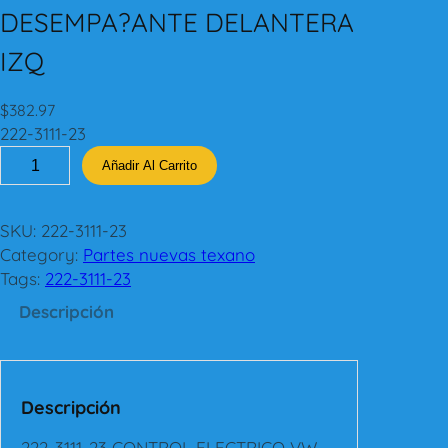
DESEMPA?ANTE DELANTERA
IZQ
$
382.97
222-3111-23
2
Añadir Al Carrito
2
2
-
SKU:
222-3111-23
3
Category:
Partes nuevas texano
1
Tags:
222-3111-23
1
Descripción
1
-
2
3
Descripción
C
O
222-3111-23 CONTROL ELECTRICO VW