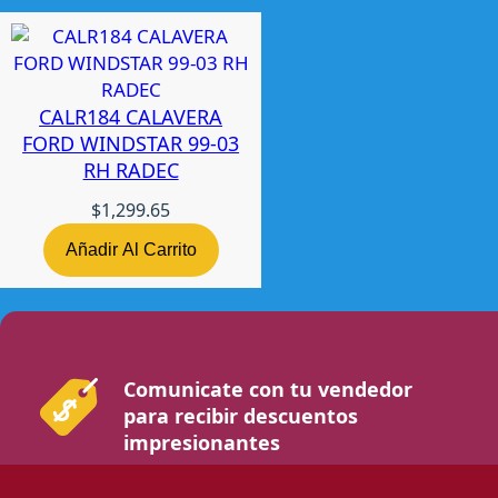
CALR184 CALAVERA
FORD WINDSTAR 99-03
RH RADEC
$
1,299.65
Añadir Al Carrito
Comunicate con tu vendedor
para recibir descuentos
impresionantes